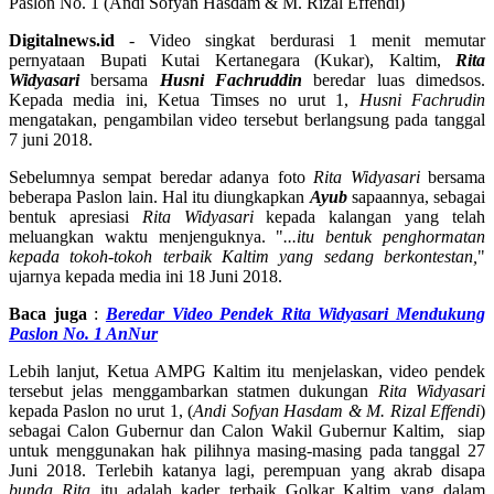
Paslon No. 1 (Andi Sofyan Hasdam & M. Rizal Effendi)
Digitalnews.id
- Video singkat berdurasi 1 menit memutar
pernyataan Bupati Kutai Kertanegara (Kukar), Kaltim,
Rita
Widyasari
bersama
Husni Fachruddin
beredar luas dimedsos.
Kepada media ini, Ketua Timses no urut 1,
Husni Fachrudin
mengatakan, pengambilan video tersebut berlangsung pada tanggal
7 juni 2018.
Sebelumnya sempat beredar adanya foto
Rita Widyasari
bersama
beberapa Paslon lain. Hal itu diungkapkan
Ayub
sapaannya, sebagai
bentuk apresiasi
Rita Widyasari
kepada kalangan yang telah
meluangkan waktu menjenguknya. "
...itu bentuk penghormatan
kepada tokoh-tokoh terbaik Kaltim yang sedang berkontestan,
"
ujarnya kepada media ini 18 Juni 2018.
Baca juga
:
Beredar Video Pendek Rita Widyasari Mendukung
Paslon No. 1 AnNur
Lebih lanjut, Ketua AMPG Kaltim itu menjelaskan, video pendek
tersebut jelas menggambarkan statmen dukungan
Rita Widyasari
kepada Paslon no urut 1, (
Andi Sofyan Hasdam & M. Rizal Effendi
)
sebagai Calon Gubernur dan Calon Wakil Gubernur Kaltim, siap
untuk menggunakan hak pilihnya masing-masing pada tanggal 27
Juni 2018. Terlebih katanya lagi, perempuan yang akrab disapa
bunda Rita
itu adalah kader terbaik Golkar Kaltim yang dalam