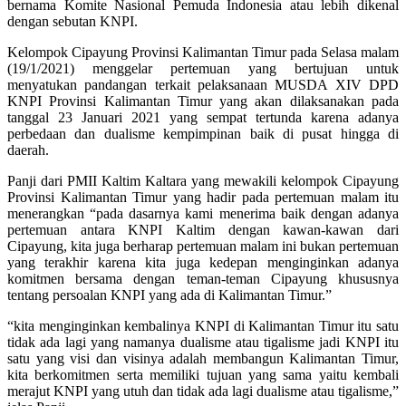
bernama Komite Nasional Pemuda Indonesia atau lebih dikenal
dengan sebutan KNPI.
Kelompok Cipayung Provinsi Kalimantan Timur pada Selasa malam
(19/1/2021) menggelar pertemuan yang bertujuan untuk
menyatukan pandangan terkait pelaksanaan MUSDA XIV DPD
KNPI Provinsi Kalimantan Timur yang akan dilaksanakan pada
tanggal 23 Januari 2021 yang sempat tertunda karena adanya
perbedaan dan dualisme kempimpinan baik di pusat hingga di
daerah.
Panji dari PMII Kaltim Kaltara yang mewakili kelompok Cipayung
Provinsi Kalimantan Timur yang hadir pada pertemuan malam itu
menerangkan “pada dasarnya kami menerima baik dengan adanya
pertemuan antara KNPI Kaltim dengan kawan-kawan dari
Cipayung, kita juga berharap pertemuan malam ini bukan pertemuan
yang terakhir karena kita juga kedepan menginginkan adanya
komitmen bersama dengan teman-teman Cipayung khususnya
tentang persoalan KNPI yang ada di Kalimantan Timur.”
“kita menginginkan kembalinya KNPI di Kalimantan Timur itu satu
tidak ada lagi yang namanya dualisme atau tigalisme jadi KNPI itu
satu yang visi dan visinya adalah membangun Kalimantan Timur,
kita berkomitmen serta memiliki tujuan yang sama yaitu kembali
merajut KNPI yang utuh dan tidak ada lagi dualisme atau tigalisme,”