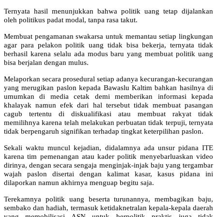
Ternyata hasil menunjukkan bahwa politik uang tetap dijalankan
oleh politikus padat modal, tanpa rasa takut.
Membuat pengamanan swakarsa untuk memantau setiap lingkungan
agar para pelakon politik uang tidak bisa bekerja, ternyata tidak
berhasil karena selalu ada modus baru yang membuat politik uang
bisa berjalan dengan mulus.
Melaporkan secara prosedural setiap adanya kecurangan-kecurangan
yang merugikan paslon kepada Bawaslu Kaltim bahkan hasilnya di
umumkan di media cetak demi memberikan informasi kepada
khalayak namun efek dari hal tersebut tidak membuat pasangan
cagub tertentu di diskualifikasi atau membuat rakyat tidak
memilihnya karena telah melakukan perbuatan tidak terpuji, ternyata
tidak berpengaruh signifikan terhadap tingkat keterpilihan paslon.
Sekali waktu muncul kejadian, didalamnya ada unsur pidana ITE
karena tim pemenangan atau kader politik menyebarluaskan video
dirinya, dengan secara sengaja menginjak-injak baju yang tergambar
wajah paslon disertai dengan kalimat kasar, kasus pidana ini
dilaporkan namun akhirnya menguap begitu saja.
Terekamnya politik uang beserta turunannya, membagikan baju,
sembako dan hadiah, termasuk ketidaknetralan kepala-kepala daerah
yang memobilisasi ASN untuk berpolitik praktis juga tidak