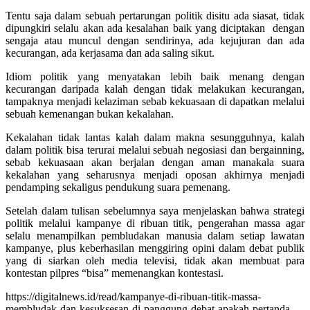
Tentu saja dalam sebuah pertarungan politik disitu ada siasat, tidak
dipungkiri selalu akan ada kesalahan baik yang diciptakan dengan
sengaja atau muncul dengan sendirinya, ada kejujuran dan ada
kecurangan, ada kerjasama dan ada saling sikut.
Idiom politik yang menyatakan lebih baik menang dengan
kecurangan daripada kalah dengan tidak melakukan kecurangan,
tampaknya menjadi kelaziman sebab kekuasaan di dapatkan melalui
sebuah kemenangan bukan kekalahan.
Kekalahan tidak lantas kalah dalam makna sesungguhnya, kalah
dalam politik bisa terurai melalui sebuah negosiasi dan bergainning,
sebab kekuasaan akan berjalan dengan aman manakala suara
kekalahan yang seharusnya menjadi oposan akhirnya menjadi
pendamping sekaligus pendukung suara pemenang.
Setelah dalam tulisan sebelumnya saya menjelaskan bahwa strategi
politik melalui kampanye di ribuan titik, pengerahan massa agar
selalu menampilkan pembludakan manusia dalam setiap lawatan
kampanye, plus keberhasilan menggiring opini dalam debat publik
yang di siarkan oleh media televisi, tidak akan membuat para
kontestan pilpres “bisa” memenangkan kontestasi.
https://digitalnews.id/read/kampanye-di-ribuan-titik-massa-
membludak-dan-kesuksesan-di-panggung-debat-apakah-pertanda-