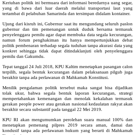
Keriuhan politik ini bermuara dari informasi beredarnya uang segar,
yang di bawa dari luar daerah melalui transportasi laut yang
tertambat di pelabuhan Samarinda dan tersimpan didalam kontainer.
Ujung dari kisruh ini, Gubernur saat itu mengundang seluruh paslon
gubernur dan tim pemenangan untuk duduk bersama termasuk
penyelenggara pemilu agar dapat membuka data segala kecurangan,
namun forum penghakiman itu hanya mempertunjukkan debat
politik pembenaran terhadap segala tuduhan tanpa akurasi data yang
konkret sehingga tidak dapat ditindaklanjuti oleh penyelenggara
pemilu dan Gakumdu.
Tepat tanggal 24 Juli 2018, KPU Kaltim menetapkan pasangan calon
terpilih, segala bentuk kecurangan dalam pelaksanaan pilgub juga
berakhir tanpa ada perlawanan di Mahkamah Konstitusi.
Menilik pengalaman politik tersebut maka sangat bisa dijadikan
tolak ukur, bahwa segala bentuk laporan kecurangan, strategi
mempertahankan kemenangan dan menolak kekalahan termasuk
gerakan people power atau gerakan nasional kedaulatan rakyat akan
berakhir secara substantif pada tanggal 22 Mei 2019.
KPU RI akan mengumumkan perolehan suara manual 100% dan
menetapkan pemenang pilpres 2019 secara aman, damai dan
kondusif tanpa ada perlawanan hukum yang berarti di Mahkamah