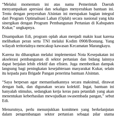
“Melalui momentum ini atas nama Pemerintah Daerah
menyampaikan apresiasi dan sekaligus menyerahkan bantuan ini.
Tentu dengan penyerahan Alsintan ini merupakan bagian integral
dari Program Optimalisasi Lahan (Oplah) secara nasional yang kita
sinergikan dengan Program Pembangunan Pertanian di Kabupaten
Kukar,” ungkapnya.
Disampaikan Edi, program oplah akan menjadi makin kuat karena
melibatkan peran serta TNI melalui Kodim 0908/Bontang. Yang
wilayah teritorialnya mencakup kawasan Kecamatan Marangkayu.
Karena itu diharapkan melalui implementasi Nota Kesepakatan ini
akselerasi pembangunan di sektor pertanian dan bidang lainnya
dapat berjalan lebih efektif dan efisien. Juga memberikan dampak
langsung bagi peningkatan kesejahteraan masyarakat Kukar, selain
itu kepada para Brigade Pangan penerima bantuan Alsintan.
“Saya berpesan agar memanfaatkannya secara maksimal, dirawat
dengan baik, dan digunakan secara kolektif. Ingat, bantuan ini
hanyalah stimulus, sedangkan kerja keras para petanilah yang akan
menentukan keberhasilan mewujudkan swasembada pangan,” sebut
Edi.
Menurutnya, perlu menunjukkan komitmen yang berkelanjutan
dalam pengembangan sektor pertanian sebagai pilar utama