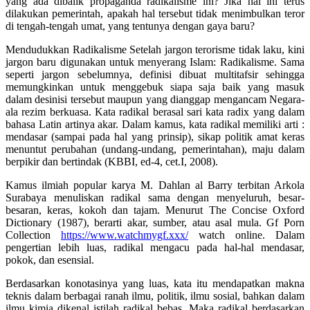
yang ada dibalik propaganda radikalisme ini? Jika hal ini terus
dilakukan pemerintah, apakah hal tersebut tidak menimbulkan teror
di tengah-tengah umat, yang tentunya dengan gaya baru?
Mendudukkan Radikalisme Setelah jargon terorisme tidak laku, kini
jargon baru digunakan untuk menyerang Islam: Radikalisme. Sama
seperti jargon sebelumnya, definisi dibuat multitafsir sehingga
memungkinkan untuk menggebuk siapa saja baik yang masuk
dalam desinisi tersebut maupun yang dianggap mengancam Negara-
ala rezim berkuasa. Kata radikal berasal sari kata radix yang dalam
bahasa Latin artinya akar. Dalam kamus, kata radikal memiliki arti :
mendasar (sampai pada hal yang prinsip), sikap politik amat keras
menuntut perubahan (undang-undang, pemerintahan), maju dalam
berpikir dan bertindak (KBBI, ed-4, cet.I, 2008).
Kamus ilmiah popular karya M. Dahlan al Barry terbitan Arkola
Surabaya menuliskan radikal sama dengan menyeluruh, besar-
besaran, keras, kokoh dan tajam. Menurut The Concise Oxford
Dictionary (1987), berarti akar, sumber, atau asal mula. Gf Porn
Collection
https://www.watchmygf.xxx/
watch online. Dalam
pengertian lebih luas, radikal mengacu pada hal-hal mendasar,
pokok, dan esensial.
Berdasarkan konotasinya yang luas, kata itu mendapatkan makna
teknis dalam berbagai ranah ilmu, politik, ilmu sosial, bahkan dalam
ilmu kimia dikenal istilah radikal bebas. Maka radikal berdasarkan