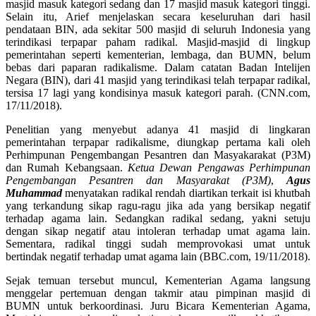
masjid masuk kategori sedang dan 17 masjid masuk kategori tinggi.
Selain itu, Arief menjelaskan secara keseluruhan dari hasil
pendataan BIN, ada sekitar 500 masjid di seluruh Indonesia yang
terindikasi terpapar paham radikal. Masjid-masjid di lingkup
pemerintahan seperti kementerian, lembaga, dan BUMN, belum
bebas dari paparan radikalisme. Dalam catatan Badan Intelijen
Negara (BIN), dari 41 masjid yang terindikasi telah terpapar radikal,
tersisa 17 lagi yang kondisinya masuk kategori parah. (CNN.com,
17/11/2018).
Penelitian yang menyebut adanya 41 masjid di lingkaran
pemerintahan terpapar radikalisme, diungkap pertama kali oleh
Perhimpunan Pengembangan Pesantren dan Masyakarakat (P3M)
dan Rumah Kebangsaan.
Ketua Dewan Pengawas Perhimpunan
Pengembangan Pesantren dan Masyarakat (P3M)
,
Agus
Muhammad
menyatakan radikal rendah diartikan terkait isi khutbah
yang terkandung sikap ragu-ragu jika ada yang bersikap negatif
terhadap agama lain. Sedangkan radikal sedang, yakni setuju
dengan sikap negatif atau intoleran terhadap umat agama lain.
Sementara, radikal tinggi sudah memprovokasi umat untuk
bertindak negatif terhadap umat agama lain (BBC.com, 19/11/2018).
Sejak temuan tersebut muncul, Kementerian Agama langsung
menggelar pertemuan dengan takmir atau pimpinan masjid di
BUMN untuk berkoordinasi. Juru Bicara Kementerian Agama,