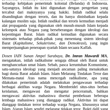
terhadap kebijakan pemerintah kolonial (Belanda) di Indonesia.
Sayangnya, Istilah itu kini digunakan dengan pengertian yang
tercabut dari maknyanya yang hakiki. Istilah radikal selalu
disandingkan dengan teroris, dan itu hanya dinisbatkan kepada
kalangan muslim saja. Istilah rasdikal dan teroris kemudian menjadi
alat propaganda yang digunakan oleh musuh-musuh Islam kepada
kelompok atau Negara yang berseberangan dengan ideologi dan
kepentingan Barat. Islam radikal kemudian digunakan secara
sistematis terhadap pihak-pihak yang menentang sistem ideologi
Barat (
Kapitalisme, Sekulerisme, dan Demokrasi
), yang ingin
memperjuangkan penerapan syariah Islam secaara Kaffah.
Dosen IAIN Sunan Ampel Surabaya
,
Dr. Imran Mawardi MA
,
mengatakan, istilah radikalisme sengaja dibuat oleh Barat untuk
menghancurkan umat Islam. Sebab, pasca keruntuhan Komunisme,
satu-satunya ideologi yang menjadi ancaman paling menakutkan
bagi dunia Barat adalah Islam. Islam Melarang Tindakan Teror dan
Memata-matai Atas nama mencegah radikalisme, apa yang
dilakukan pemerintah adalah melakukan pengawasan terhadap
berbagai aktifitas warga Negara. Membreidel situs-situs berbau
keislaman, mengawasi dan mengatur penceramah, bahkan
mengawasi aktivitas mahasiswa disertai pembekuan beberapa
lembaga mahasiswa yang dianggap radikal. Aktivitas ini dapat
dianggap tindakan terror terhadap warga Negara, khususnya umat
Islam. Ajaran Islam sendiri melarang tidakan teror. Bukti dalil yang