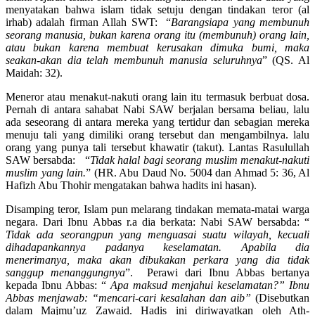
menyatakan bahwa islam tidak setuju dengan tindakan teror (al
irhab) adalah firman Allah SWT: “
Barangsiapa yang membunuh
seorang manusia, bukan karena orang itu (membunuh) orang lain,
atau bukan karena membuat kerusakan dimuka bumi, maka
seakan-akan dia telah membunuh manusia seluruhnya
” (QS. Al
Maidah: 32).
Meneror atau menakut-nakuti orang lain itu termasuk berbuat dosa.
Pernah di antara sahabat Nabi SAW berjalan bersama beliau, lalu
ada seseorang di antara mereka yang tertidur dan sebagian mereka
menuju tali yang dimiliki orang tersebut dan mengambilnya. lalu
orang yang punya tali tersebut khawatir (takut). Lantas Rasulullah
SAW bersabda: “
Tidak halal bagi seorang muslim menakut-nakuti
muslim yang lain.
” (HR. Abu Daud No. 5004 dan Ahmad 5: 36, Al
Hafizh Abu Thohir mengatakan bahwa hadits ini hasan).
Disamping teror, Islam pun melarang tindakan memata-matai warga
negara. Dari Ibnu Abbas r.a dia berkata: Nabi SAW bersabda: “
Tidak ada seorangpun yang menguasai suatu wilayah, kecuali
dihadapankannya padanya keselamatan. Apabila dia
menerimanya, maka akan dibukakan perkara yang dia tidak
sanggup menanggungnya
”. Perawi dari Ibnu Abbas bertanya
kepada Ibnu Abbas: “
Apa maksud menjahui keselamatan?” Ibnu
Abbas menjawab: “mencari-cari kesalahan dan aib”
(Disebutkan
dalam Majmu’uz Zawaid. Hadis ini diriwayatkan oleh Ath-