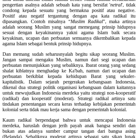
pengertian asalnya adalah sebuah kata yang bersifat '
netral
', tidak
condong kepada sesuatu yang bermakna positif atau negative.
Positif atau negatif tergantung dengan apa kata radikal itu
dipasangkan. Contoh misalnya “
Muslim Radikal
”, maka artinya
adalah seorang Muslim yang sangat memegang prinsip hidupnya
sesuai dengan keyakinannya yakni agama Islam baik secara
keyakinan, ucapan dan perbuatan semuanya dikembalikan kepada
agama Islam sebagai bentuk prinsip hidupnya.
Dan memang sudah seharusnyalah begitu sikap seorang Muslim.
Jangan sampai mengaku Muslim, namun dari segi ucapan dan
perbuatan menunjukkan yang sebaliknya. Ibarat orang yang sedang
shalat kiblatnya menghadap ke Ka'bah, namun dari ucapan dan
perbuatan berkiblat kepada kehidupan Barat yang sekuler-
kapitalistik. Dalam sejarah pergerakan kebangsaan Indonesia,
dikenal dua strategi politik organisasi kebangsaan dalam kaitannya
untuk mewujudkan Indonesia merdeka yaitu strategi non-kooperatif
(radikal) dan kooperatif (moderat). Strategi radikal artinya satu
tindakan penentangan secara keras terhadap kebijakan pemerintah
kolonial serta tidak mau kerja sama dengan pemerintah kolonial.
Kaum radikal berpendapat bahwa untuk mencapai Indonesia
merdeka, haruslah dengan jerih payah anak bangsa sendiri dan
bukan atas adanya sumber campur tangan dari bangsa asing
(Belanda). Sebaliknya moderat artinya sebagai satu sikap lunak