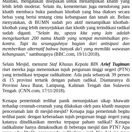
Mastuki, mengatakan disepakati untuk menampilkan khatib yang
lebih lebih moderat. Selain itu, kementerian juga mendorong para
khatib membaca buku panduan khotbah yang bisa diakses secara
bebas yang berisi tentang cinta kebangsaan dan tanah air. Beliau
menyatakan, di BUMN sudah pro aktif menampilkan khotbah-
khotbah yang lebih menyejukkan dan khotib yang terindikasi radikal
sudah diganti. "
Selain itu, upaya kita yang lain adalah
mengeluarkan 200 nama khatib yang sempat menimbulkan pro-
kontra. Tapi itu sesungguhnya bagian dari antisipasi dan
memberikan alternatif bahwa banyak da'i yang memiliki wawasan
kebangsaan
," sambungnya (BBC.com, 19/11/2018).
Selain Mesjid, menurut
Staf Khusus Kepala BIN
Arief Tugiman
riset mereka juga menemukan tujuh perguruan tinggi negeri (PTN)
yang terindikasi terpapar radikalisme. Ada pula sebanyak 39 persen
di 15 provinsi tertarik dengan paham radikal. Diantaranya di
Provinsi Jawa Barat, Lampung, Kaliman Tengah dan Sulawesi
Tengah. (CNN.com, 17/11/2018).
Kenapa pemerintah terlihat panik menunjukkan sikap khawatir
terhadap ceramah-ceramah yang dilakukan oleh para khatib maupun
penceramah lain di mesjid-mesjid? Kenapa juga pemerintah begitu
terlihat panic dengan keberadaan tujuh perguruan tinggi negeri yang
katanya diindikasikan mereka terpapar paham radikal? Kenapa
radikalisme hanya dimaksudkan di beberapa mesjid dan PTN? Apa