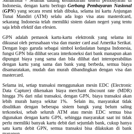
Samarinda - Selamat datang kemandirian sistem pembayaran di
Indonesia, dengan kartu berlogo
Gerbang Pembayaran Nasional
(
GPN
) yang secara resmi telah dibuka, selama ini kartu Anjungan
Tunai Mandiri (ATM) selalu ada logo visa atau masterdcard,
sekarang Indonesia telah memiliki sistem dalam negeri yang tentu
saja lebih efektif dan efesien.
GPN adalah pemasok kartu-kartu elektronik yang selama ini
dikuasai oleh perusahaan visa dan master card asal Amerika Serikat.
Dengan logo garuda sebagai simbol kedaulatan bangsa Indonesia,
fungsi GPN bila dilihat secara interkoneksi dari bank manapun akan
dipungut biaya yang sama dan bila dilihat dari interoperabilitas
dengan kartu yang sama dan bank yang berbeda, semua biaya
disamaratakan, mudah dan murah dibandingkan dengan visa dan
mastercard.
Selama ini, setiap transaksi menggunakan mesin EDC (Electronic
Data Capture) dikenakan biaya merchant discount rate (MDR)
hingga 3% dari nilai transaksi, dengan GPN, biaya transaksi akan
lebih murah hanya sekitar 1%. Selain itu, masyarakat tidak
disulitkan dengan beberapa sistem bangk yang belum saling
terkoneksi, sebab seluruh ATM atau mesin EDC semua bisa
digunakan dengan kartu GPN, sehingga masyarakat saat ini tidak
perlu memiliki banyak kartu debit dari sejumlah bank, cukup hanya
satu kartu debit GPN, semua transaksi bisa dilakukan di bank
manapun.