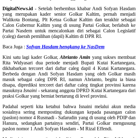
DigitalNews.id
- Setelah berhembus khabar Andi Sofyan Hasdam
yang merupakan kader senior Golkar Kaltim, pernah menjadi
Walikota Bontang, Plt Ketua Golkar Kaltim dan terakhir sebagai
Calon Gubernur Kaltim yang di usung Partai Golkar, berlabuh ke
Partai Nasdem untuk mencalonkan diri sebagai Calon Legislatif
(caleg) daerah pemilihan (dapil) Kaltim di DPR RI.
Baca Juga :
Sofyan Hasdam hengkang ke NasDem
Kini satu lagi kader Golkar,
Abrianto Amin
yang sukses membuat
Rita Widyasari dua periode menjadi Bupati Kutai Kartanegara,
dikhabarkan tercoret dari daftar caleg dapil 4 Kutai Kartanegara.
Berbeda dengan Andi Sofyan Hasdam yang oleh Golkar masih
masuk sebagai caleg DPR RI, namun Abrianto, begitu ia biasa
disapa, diprediksi tercoret dari daftar caleg tingkat provinsi karena
masuknya
Isnaini
- sekarang anggota DPRD Kutai Kartanegara dari
praksi Golkar yang berniat bertarung di level provinsi.
Padahal seperti kita ketahui bahwa Isnaini melalui akun media
sosialnya sering memposting dukungan kepada pasangan calon
(paslon) nomor 4 Rusmadi - Safarudin yang di usung oleh PDIP dan
Hanura, sedangkan partainya sendiri, Partai Golkar mengusung
paslon nomor 1 Andi Sofyan Hasdam - M Rizal Effendi.