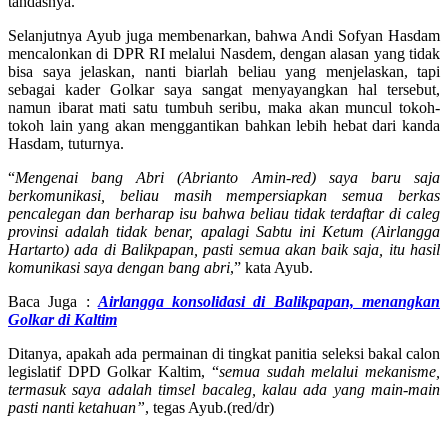
tandasnya.
Selanjutnya Ayub juga membenarkan, bahwa Andi Sofyan Hasdam
mencalonkan di DPR RI melalui Nasdem, dengan alasan yang tidak
bisa saya jelaskan, nanti biarlah beliau yang menjelaskan, tapi
sebagai kader Golkar saya sangat menyayangkan hal tersebut,
namun ibarat mati satu tumbuh seribu, maka akan muncul tokoh-
tokoh lain yang akan menggantikan bahkan lebih hebat dari kanda
Hasdam, tuturnya.
“
Mengenai bang Abri (Abrianto Amin-red) saya baru saja
berkomunikasi, beliau masih mempersiapkan semua berkas
pencalegan dan berharap isu bahwa beliau tidak terdaftar di caleg
provinsi adalah tidak benar, apalagi Sabtu ini Ketum (Airlangga
Hartarto) ada di Balikpapan, pasti semua akan baik saja, itu hasil
komunikasi saya dengan bang abri
,” kata Ayub.
Baca Juga :
Airlangga konsolidasi di Balikpapan, menangkan
Golkar di Kaltim
Ditanya, apakah ada permainan di tingkat panitia seleksi bakal calon
legislatif DPD Golkar Kaltim, “
semua sudah melalui mekanisme,
termasuk saya adalah timsel bacaleg, kalau ada yang main-main
pasti nanti ketahuan”
, tegas Ayub.(red/dr)