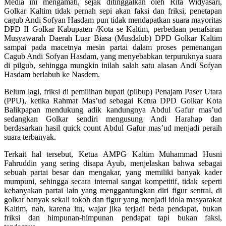
Media ini mengamati, sejak ditinggalkan oleh Rita Widyasari,
Golkar Kaltim tidak pernah sepi akan faksi dan friksi, penetapan
cagub Andi Sofyan Hasdam pun tidak mendapatkan suara mayoritas
DPD II Golkar Kabupaten /Kota se Kaltim, perbedaan penafsiran
Musyawarah Daerah Luar Biasa (Musdalub) DPD Golkar Kaltim
sampai pada macetnya mesin partai dalam proses pemenangan
Cagub Andi Sofyan Hasdam, yang menyebabkan terpuruknya suara
di pilgub, sehingga mungkin inilah salah satu alasan Andi Sofyan
Hasdam berlabuh ke Nasdem.
Belum lagi, friksi di pemilihan bupati (pilbup) Penajam Paser Utara
(PPU), ketika Rahmat Mas’ud sebagai Ketua DPD Golkar Kota
Balikpapan mendukung adik kandungnya Abdul Gafur mas’ud
sedangkan Golkar sendiri mengusung Andi Harahap dan
berdasarkan hasil quick count Abdul Gafur mas’ud menjadi peraih
suara terbanyak.
Terkait hal tersebut, Ketua AMPG Kaltim Muhammad Husni
Fahruddin yang sering disapa Ayub, menjelaskan bahwa sebagai
sebuah partai besar dan mengakar, yang memiliki banyak kader
mumpuni, sehingga secara internal sangat kompetitif, tidak seperti
kebanyakan partai lain yang menggantungkan diri figur sentral, di
golkar banyak sekali tokoh dan figur yang menjadi idola masyarakat
Kaltim, nah, karena itu, wajar jika terjadi beda pendapat, bukan
friksi dan himpunan-himpunan pendapat tapi bukan faksi,