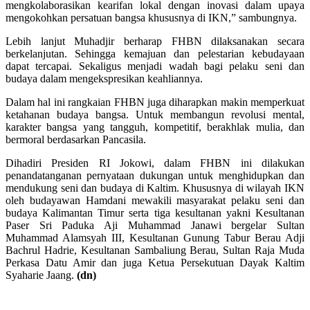
mengkolaborasikan kearifan lokal dengan inovasi dalam upaya
mengokohkan persatuan bangsa khususnya di IKN,” sambungnya.
Lebih lanjut Muhadjir berharap FHBN dilaksanakan secara
berkelanjutan. Sehingga kemajuan dan pelestarian kebudayaan
dapat tercapai. Sekaligus menjadi wadah bagi pelaku seni dan
budaya dalam mengekspresikan keahliannya.
Dalam hal ini rangkaian FHBN juga diharapkan makin memperkuat
ketahanan budaya bangsa. Untuk membangun revolusi mental,
karakter bangsa yang tangguh, kompetitif, berakhlak mulia, dan
bermoral berdasarkan Pancasila.
Dihadiri Presiden RI Jokowi, dalam FHBN ini dilakukan
penandatanganan pernyataan dukungan untuk menghidupkan dan
mendukung seni dan budaya di Kaltim. Khususnya di wilayah IKN
oleh budayawan Hamdani mewakili masyarakat pelaku seni dan
budaya Kalimantan Timur serta tiga kesultanan yakni Kesultanan
Paser Sri Paduka Aji Muhammad Janawi bergelar Sultan
Muhammad Alamsyah III, Kesultanan Gunung Tabur Berau Adji
Bachrul Hadrie, Kesultanan Sambaliung Berau, Sultan Raja Muda
Perkasa Datu Amir dan juga Ketua Persekutuan Dayak Kaltim
Syaharie Jaang.
(dn)