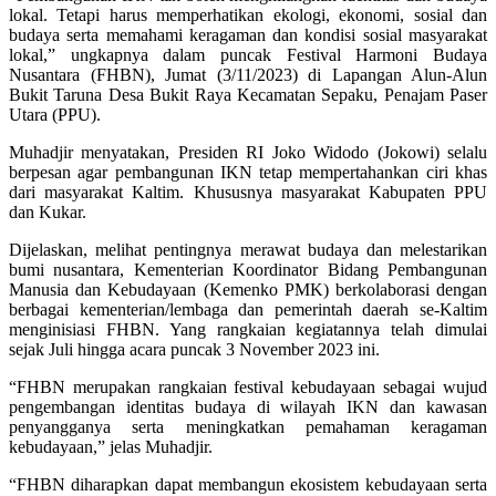
lokal. Tetapi harus memperhatikan ekologi, ekonomi, sosial dan
budaya serta memahami keragaman dan kondisi sosial masyarakat
lokal,” ungkapnya dalam puncak Festival Harmoni Budaya
Nusantara (FHBN), Jumat (3/11/2023) di Lapangan Alun-Alun
Bukit Taruna Desa Bukit Raya Kecamatan Sepaku, Penajam Paser
Utara (PPU).
Muhadjir menyatakan, Presiden RI Joko Widodo (Jokowi) selalu
berpesan agar pembangunan IKN tetap mempertahankan ciri khas
dari masyarakat Kaltim. Khususnya masyarakat Kabupaten PPU
dan Kukar.
Dijelaskan, melihat pentingnya merawat budaya dan melestarikan
bumi nusantara, Kementerian Koordinator Bidang Pembangunan
Manusia dan Kebudayaan (Kemenko PMK) berkolaborasi dengan
berbagai kementerian/lembaga dan pemerintah daerah se-Kaltim
menginisiasi FHBN. Yang rangkaian kegiatannya telah dimulai
sejak Juli hingga acara puncak 3 November 2023 ini.
“FHBN merupakan rangkaian festival kebudayaan sebagai wujud
pengembangan identitas budaya di wilayah IKN dan kawasan
penyangganya serta meningkatkan pemahaman keragaman
kebudayaan,” jelas Muhadjir.
“FHBN diharapkan dapat membangun ekosistem kebudayaan serta